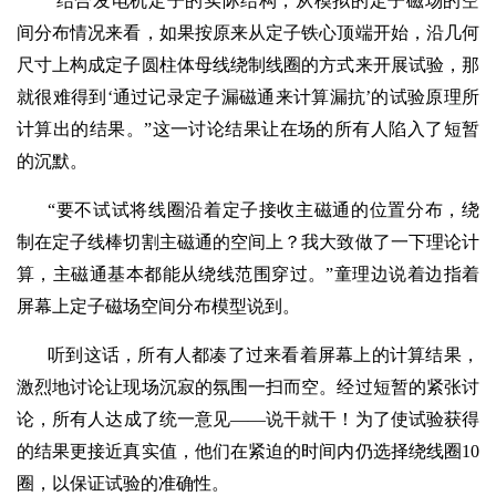
“结合发电机定子的实际结构，从模拟的定子磁场的空
间分布情况来看，如果按原来从定子铁心顶端开始，沿几何
尺寸上构成定子圆柱体母线绕制线圈的方式来开展试验，那
就很难得到‘通过记录定子漏磁通来计算漏抗’的试验原理所
计算出的结果。”这一讨论结果让在场的所有人陷入了短暂
的沉默。
“要不试试将线圈沿着定子接收主磁通的位置分布，绕
制在定子线棒切割主磁通的空间上？我大致做了一下理论计
算，主磁通基本都能从绕线范围穿过。”童理边说着边指着
屏幕上定子磁场空间分布模型说到。
听到这话，所有人都凑了过来看着屏幕上的计算结果，
激烈地讨论让现场沉寂的氛围一扫而空。经过短暂的紧张讨
论，所有人达成了统一意见——说干就干！为了使试验获得
的结果更接近真实值，他们在紧迫的时间内仍选择绕线圈10
圈，以保证试验的准确性。