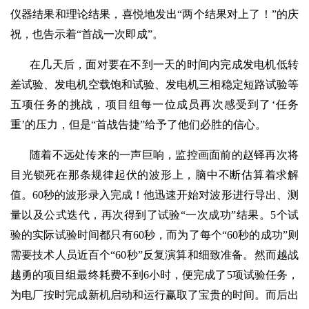
仪器结果和理论结果，喜悦地发出“两个结果对上了！”的庆
祝，也告示着“首战一次即成”。
在几天后，面对要在不到一天的时间内完成发电机低转
差试验、发电机空载饱和试验、发电机三相稳定短路试验等
五项任务的挑战，项目组每一位成员再次感受到了‘任务
重’的压力，但是“首战告捷”给予了他们必胜的信心。
随着不远处传来的一声巨响，监控画面前的赵铎再次将
目光锁死在那条规律起伏的波形上，脑中不断估算着求解
值。60秒的波形录入完成！他迅速开始对波形进行导出、测
量以及公式迭代，再次得到了试验“一次成功”结果。5个试
验的实际试验时间都只有60秒，而为了每个“60秒的成功”则
需要技术人员近百个“60秒”反复演算和细致准备。然而越战
越勇的项目组最终耗费不到6小时，便完成了5项试验任务，
为电厂按时完成新机启动和运行赢取了宝贵的时间。而后出