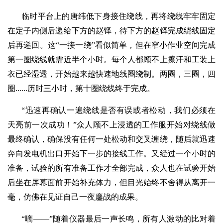
临时平台上的唐纬低下身接住绕线，再将绕线牢牢固定
在定子内侧后递给下方的赵铎，待下方的赵铎完成绕线固定
后再递回。这“一接一绕”看似简单，但在窄小作业空间完成
第一圈绕线就需近半个小时。每个人都顾不上擦汗和工装上
衣已经湿透，开始越来越快速地线圈绕制。两圈，三圈，四
圈......历时三小时，第十圈绕线终于完成。
“迅速再确认一遍绕线是否有误或者松动，我们必须在
天亮前一次成功！”众人顾不上浸透的工作服开始对绕线做
最终确认，确保没有任何一处松动和交叉缠绕，随后就迅速
奔向发电机出口开始下一步的接线工作。又经过一个小时的
准备，试验的所有准备工作才全部完成，众人也在试验开始
后坐在屏幕面前开始补充体力，但目光始终不舍得从离开一
毫，仿佛在见证自己一夜鏖战的成果。
“嘀——”随着仪器最后一声长鸣，所有人激动的比对着