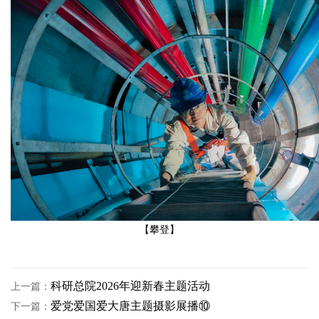
【攀登】
科研总院2026年迎新春主题活动
上一篇：
爱党爱国爱大唐主题摄影展播⑩
下一篇：