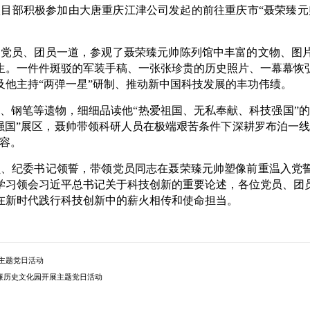
目部积极参加由大唐重庆江津公司发起的前往重庆市“聂荣臻元
司党员、团员一道，参观了聂荣臻元帅陈列馆中丰富的文物、图
生。一件件斑驳的军装手稿、一张张珍贵的历史照片、一幕幕恢
及他主持“两弹一星”研制、推动新中国科技发展的丰功伟绩。
、钢笔等遗物，细细品读他“热爱祖国、无私奉献、科技强国”的
强国”展区，聂帅带领科研人员在极端艰苦条件下深耕罗布泊一
容。
员、纪委书记领誓，带领党员同志在聂荣臻元帅塑像前重温入党
学习领会习近平总书记关于科技创新的重要论述，各位党员、团
在新时代践行科技创新中的薪火相传和使命担当。
合主题党日活动
廉历史文化园开展主题党日活动