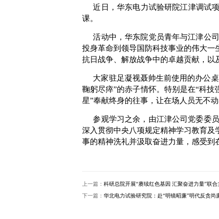
近日，华东电力试验研院江津调试项
课。
活动中，华东院党员青年与江津公
投身革命到领导国防科技事业的伟大一
抗日战争、解放战争中的卓越贡献，以
大家驻足凝视聂帅生前使用的办公桌
鞠躬尽瘁”的赤子情怀。特别是在“科技
星”奉献终身的往事，让在场人员无不动
参观学习之余，由江津公司党委委
深入贯彻中央八项规定精神学习教育及
事的精神洗礼并汲取奋进力量，感受到
上一篇：
科研总院开展“赓续红色基因 汇聚奋进力量”联
下一篇：
华北电力试验研究院：赴“明镜昭廉”明代反贪尚